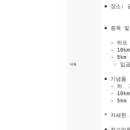
♠ 장소:
      
♠ 종목 
  - 하프 
  - 10k
  - 5km
   ☞ 
내용
♠ 기념품 
  - 하 
  - 10
  - 5k
* 자세한
♠ 접수인