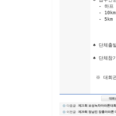
  - 하프 
  - 10k
  - 5km
♠ 단체출
♠ 단체참
 ※ 대회
다음글 :
제21회 보성녹차마라톤대
이전글 :
제20회 정남진 장흥마라톤 