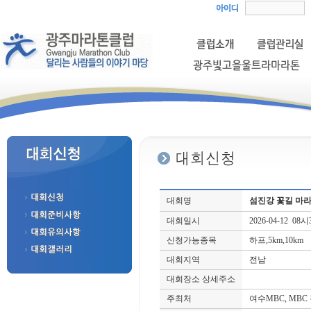
대회명
섬진강 꽃길 마
대회일시
2026-04-12 08
신청가능종목
하프,5km,10km
대회지역
전남
대회장소 상세주소
주최처
여수MBC, MBC