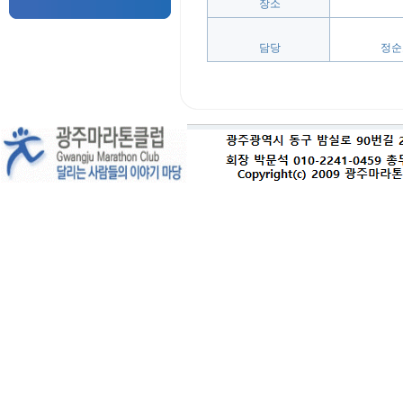
 장소
 담당
정순호