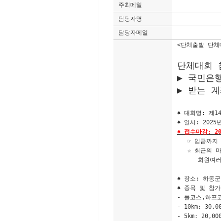
주최메일
담당자명
담당자메일
<단체출발 단체
단체대회 
▶ 국민은행 
▶ 받는 
♠ 대회명: 제1
♠ 일시:
2025
♠
접수마감:
2
☞ 입금까지 
☆ 최근의 마
회원여러분들
♠ 장소: 하동
♠ 종목 및 참
- 풀코스,하프코
- 10km: 30,0
- 5km: 20,00