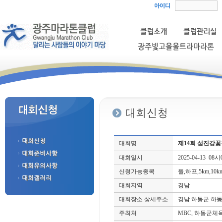
대회명
제14회 섬진강
대회일시
2025-04-13 08
신청가능종목
풀,하프,5km,10k
대회지역
경남
대회장소 상세주소
경남 하동군 하동읍
주최처
MBC, 하동군체