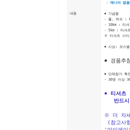
☆ 매니아 없음
내용
♠ 기념품
- 풀, 하프 
- 10km : 
- 5km : 티
※ 티셔츠 사이즈(
♠ 시상: 코스별
♠ 경품추
♠ 단체참가 특
- 30명 이상 
♠ 티셔츠
   반
※ 더 자
 (참고사
'마이페이