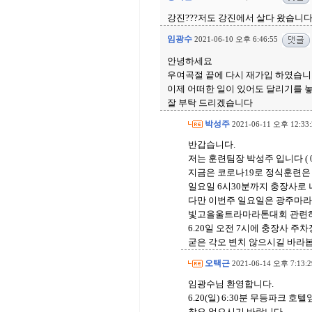
강진???저도 강진에서 살다 왔습니다
임광수
2021-06-10 오후 6:46:55
안녕하세요
우여곡절 끝에 다시 재가입 하였습니다
이제 어떠한 일이 있어도 달리기를 
잘 부탁 드리겠습니다
박성주
2021-06-11 오후 12:33:
반갑습니다.
저는 훈련팀장 박성주 입니다 ( 010-
지금은 코로나19로 정식훈련은
일요일 6시30분까지 충장사로 나
다만 이번주 일요일은 광주마
빛고을울트라마라톤대회 관련하
6.20일 오전 7시에 충장사 
굳은 각오 변치 않으시길 바라
오택근
2021-06-14 오후 7:13:2
임광수님 환영합니다.
6.20(일) 6:30분 무등파크
착오 없으시기 바랍니다.