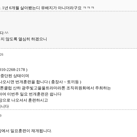
. 1년 6개월 살아봤는디 유배지가 아니더라구요 ㅋㅋㅋ
 ^^
놓지 않도록 열심히 하겠으니
26
2268-2178 )
 중단된 상태이며
오시면 번개훈련을 합니다 ( 충장사 ~ 토끼등 )
라톤클럽 산하 광주빛고을울트라마라톤 조직위원회에서 주최하는
여 이번주 일요 번개훈련은 쉽니다
주차장으로 나오셔서 훈련하시고
봅니다
9
 호텔앞에서 일요훈련이 재개됩니다.