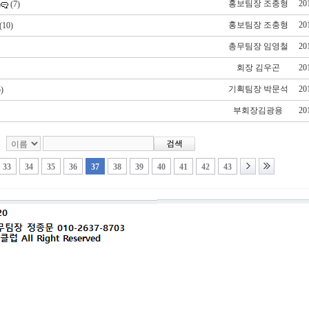
.
홍보팀장 조충형
20
(7)
홍보팀장 조충형
20
(10)
총무팀장 임영철
20
회장 김우곤
20
기획팀장 박문석
20
)
부회장김광용
20
33
34
35
36
37
38
39
40
41
42
43