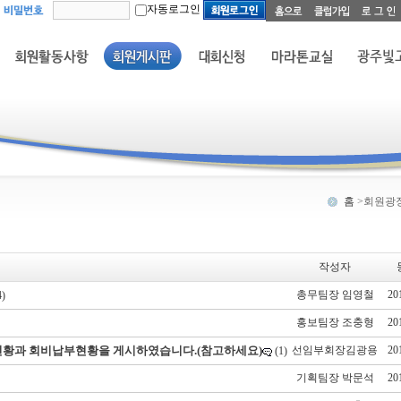
자동로그인
홈
>회원광
작성자
총무팀장 임영철
20
4)
홍보팀장 조충형
20
현황과 회비납부현황을 게시하였습니다.(참고하세요)
선임부회장김광용
20
(1)
기획팀장 박문석
20