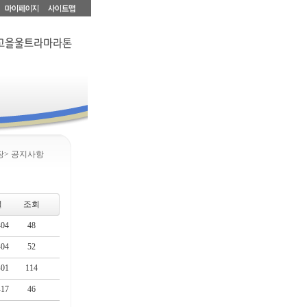
장> 공지사항
일
조회
-04
48
-04
52
-01
114
-17
46