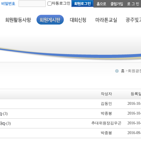
자동로그인
홈
>회원광
작성자
등록
김동인
2016-10
박종봉
2016-10
(3)
지
추대위원장김우곤
2016-10
(3)
박종봉
2016-09