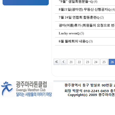
"9월" 생일회원분들~
(4)
8월21일(광마연) 무등산 산행공지
(4)
7월 24일 연합회 합동훈련
(2)
광마(여름)휴가 (회원들의 요청으로 변
Lucky seven
(5)
6월 월례회의 내용
(3)
21
22
23
24
25
26