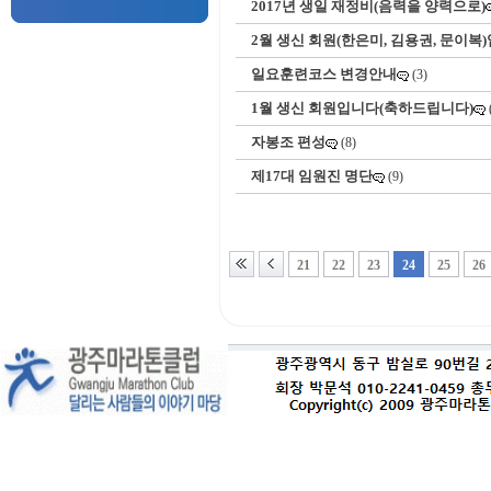
2017년 생일 재정비(음력을 양력으로)
2월 생신 회원(한은미, 김용권, 문이복
일요훈련코스 변경안내
(3)
1월 생신 회원입니다(축하드립니다)
자봉조 편성
(8)
제17대 임원진 명단
(9)
21
22
23
24
25
26